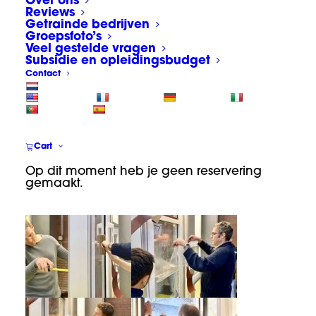
Over ons
Reviews
brengen raamfolie
Getrainde bedrijven
Groepsfoto’s
aan op glaswerk als
Veel gestelde vragen
Subsidie en opleidingsbudget
demo en oefeningen
Contact
tijdens Appcademy
Architectural
Cart
Windowfilm cursus
Op dit moment heb je geen reservering
gemaakt.
13/10/2023
|
BY
DENNIS DE HAAN