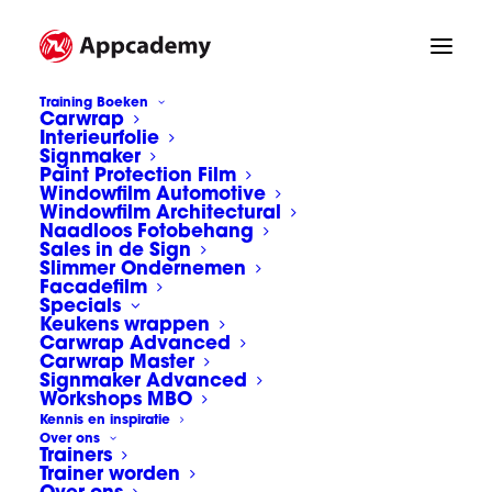
Training Boeken
Carwrap
Interieurfolie
Trainer en cursist brengen raamfolie
Signmaker
aan op glaswerk als demo en
Paint Protection Film
oefeningen tijdens Appcademy
Windowfilm Automotive
Windowfilm Architectural
Architectural Windowfilm cursus
Naadloos Fotobehang
Sales in de Sign
Home
Architectural Windowfilm
Slimmer Ondernemen
Trainer en cursist brengen raamfolie aan op glaswerk
Facadefilm
als demo en oefeningen tijdens Appcademy Architectural
Specials
Keukens wrappen
Windowfilm cursus
Carwrap Advanced
Carwrap Master
Signmaker Advanced
Workshops MBO
Kennis en inspiratie
Over ons
Trainers
Trainer en cursist
Trainer worden