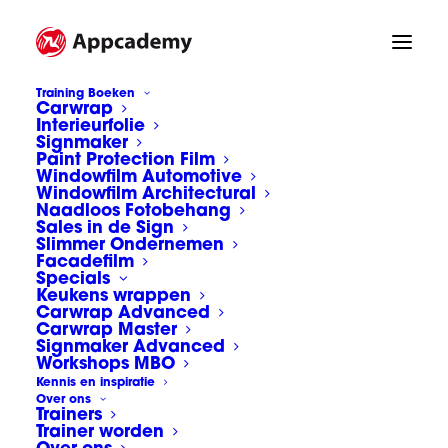
Training Boeken
Carwrap
Interieurfolie
Signmaker
Paint Protection Film
Houd bij carwrappen
Windowfilm Automotive
rekening met het
Windowfilm Architectural
Naadloos Fotobehang
foliegeheugen
Sales in de Sign
Slimmer Ondernemen
Facadefilm
Specials
Keukens wrappen
Carwrapfolies staan erom bekend dat je ze
Carwrap Advanced
Carwrap Master
(met warmte) fantastisch kunt vervormen en
Signmaker Advanced
Workshops MBO
uitrekken. Bolle buitenspiegels, profileringen,
Kennis en inspiratie
motorfietsen, extreem gevormde bumpers…
Over ons
Trainers
Met een kwalitatieve carwrapfolie kun je
Trainer worden