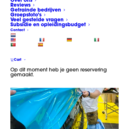
Over ons
(bijna) alles wrappen. Maar, houd rekening
Reviews
met het foliegeheugen.
Getrainde bedrijven
Groepsfoto’s
Veel gestelde vragen
Subsidie en opleidingsbudget
Contact
INFO OVER CURSUS CARWRAP
Cart
Op dit moment heb je geen reservering
gemaakt.