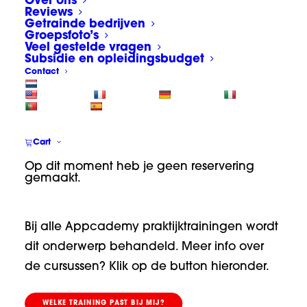
Over ons
met de ondergrond
Reviews
Getrainde bedrijven
Groepsfoto’s
Is elk oppervlak te beplakken? Op deze
Veel gestelde vragen
vraag weet vrijwel iedere signmaker direct
Subsidie en opleidingsbudget
Contact
het antwoord: nee, niet elke ondergrond is
geschikt voor bestickering. Althans, niet als je
zeker wilt zijn van een kwalitatief
eindresultaat. Een glad en vetvrij oppervlak
Cart
is geen garantie voor hechting. Verschillen
Op dit moment heb je geen reservering
in oppervlakte-energie en de soort lijmlaag
gemaakt.
zijn onder andere bepalende factoren.
Bij alle Appcademy praktijktrainingen wordt
dit onderwerp behandeld. Meer info over
de cursussen? Klik op de button hieronder.
WELKE TRAINING PAST BIJ MIJ?