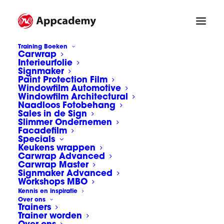
Training Boeken
Carwrap
Interieurfolie
Signmaker
Paint Protection Film
Windowfilm Automotive
Windowfilm Architectural
Naadloos Fotobehang
Sales in de Sign
Slimmer Ondernemen
Facadefilm
Specials
Keukens wrappen
Carwrap Advanced
Carwrap Master
Signmaker Advanced
Workshops MBO
Kennis en inspiratie
Over ons
Trainers
Foliehechting heeft te maken
Trainer worden