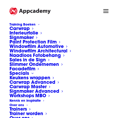
Training Boeken
Carwrap
Interieurfolie
Appcademy Sign & wrap
Signmaker
https://www.appcademy.nl/
Paint Protection Film
Windowfilm Automotive
Home
Groepsfoto's
Windowfilm Architectural
Appcademy Sign & wrap https://www.appcademy.nl/
Naadloos Fotobehang
Sales in de Sign
Slimmer Ondernemen
Facadefilm
Specials
Keukens wrappen
Carwrap Advanced
Carwrap Master
Appcademy Sign &
Signmaker Advanced
Workshops MBO
wrap
Kennis en inspiratie
Over ons
Trainers
https://www.appcadem
Trainer worden