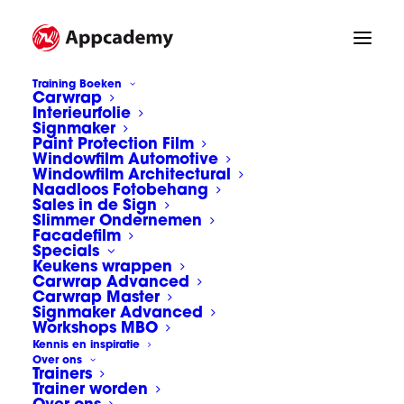
Training Boeken
Carwrap
Interieurfolie
IMG_9262
Signmaker
Paint Protection Film
Home
Groepsfoto's
IMG_9262
Windowfilm Automotive
Windowfilm Architectural
Naadloos Fotobehang
Sales in de Sign
Slimmer Ondernemen
Facadefilm
Specials
Keukens wrappen
Carwrap Advanced
Carwrap Master
Signmaker Advanced
Workshops MBO
Kennis en inspiratie
Over ons
Trainers
Trainer worden