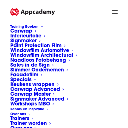
Training Boeken
Carwrap
Interieurfolie
airtex5
Signmaker
Paint Protection Film
Home
Naadloos behang
airtex5
Windowfilm Automotive
Windowfilm Architectural
Naadloos Fotobehang
Sales in de Sign
Slimmer Ondernemen
Facadefilm
Specials
Keukens wrappen
Carwrap Advanced
Carwrap Master
Signmaker Advanced
Workshops MBO
Kennis en inspiratie
Over ons
Trainers
Trainer worden