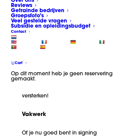
Over ons
Reviews
bekend als dé opleider voor sign en
Getrainde bedrijven
wrap. We worden gewaardeerd
Groepsfoto’s
Veel gestelde vragen
door brancheorganisaties,
Subsidie en opleidingsbudget
vakbladen, scholen, signmakers,
Contact
wrappers en vele anderen.
Kortom, we groeien lekker door…
Cart
Daarom zijn we regelmatig op zoek
Op dit moment heb je geen reservering
naar enthousiaste en ervaren
gemaakt.
vakmensen die ons team willen
versterken!
Vakwerk
Of je nu goed bent in signing