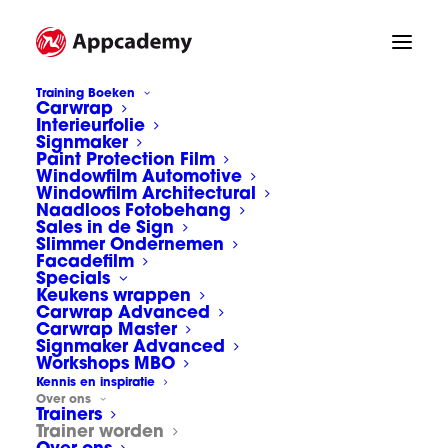
Training Boeken
Carwrap
Interieurfolie
Signmaker
Paint Protection Film
Ook trainer worden?
Windowfilm Automotive
Windowfilm Architectural
Naadloos Fotobehang
Sales in de Sign
Slimmer Ondernemen
Facadefilm
Specials
Keukens wrappen
Carwrap Advanced
Carwrap Master
Trainer worden?
Signmaker Advanced
Workshops MBO
Kennis en inspiratie
Over ons
Appcademy trainer worden?
Trainers
Trainer worden
Appcademy staat meer en meer