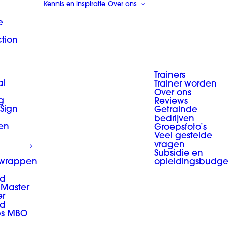
Kennis en inspiratie
Over ons
e
ction
Trainers
al
Trainer worden
Over ons
g
Reviews
 Sign
Getrainde
bedrijven
en
Groepsfoto’s
Veel gestelde
vragen
Subsidie en
 wrappen
opleidingsbudge
d
Master
er
d
ps MBO