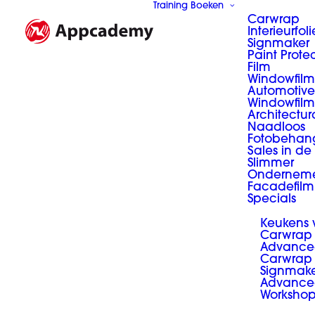
Training Boeken
Carwrap
Interieurfoli
Signmaker
Paint Prote
Film
Windowfilm
Automotive
Windowfilm
Architectur
Naadloos
Fotobehan
Sales in de
Slimmer
Ondernem
Facadefilm
Specials
Keukens
Carwrap
Advance
Carwrap 
Signmak
Advance
Worksho