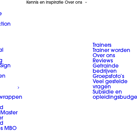
Kennis en inspiratie
Over ons
e
ction
Trainers
al
Trainer worden
Over ons
g
Reviews
 Sign
Getrainde
bedrijven
en
Groepsfoto’s
Veel gestelde
vragen
Subsidie en
 wrappen
opleidingsbudge
d
Master
er
d
ps MBO