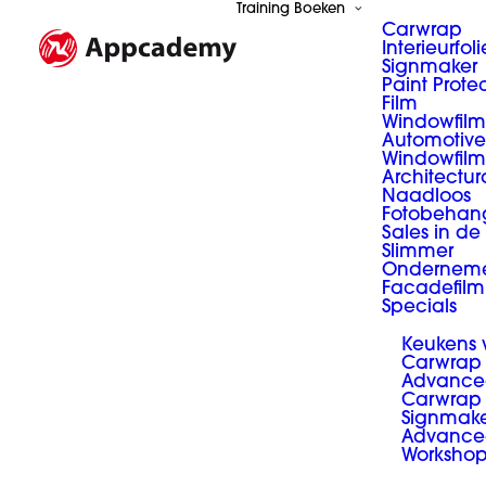
Training Boeken
Carwrap
Interieurfoli
Signmaker
Paint Prote
Film
Windowfilm
Automotive
Windowfilm
Architectur
Naadloos
Fotobehan
Sales in de
Slimmer
Ondernem
Facadefilm
Specials
Keukens
Carwrap
Advance
Carwrap 
Signmak
Advance
Worksho