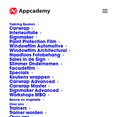
Training Boeken
Carwrap
Interieurfolie
Appcademy Sign & wrap
Signmaker
https://www.appcademy.nl/
Paint Protection Film
Windowfilm Automotive
Home
Groepsfoto's
Windowfilm Architectural
Appcademy Sign & wrap https://www.appcademy.nl/
Naadloos Fotobehang
Sales in de Sign
Slimmer Ondernemen
Facadefilm
Specials
Keukens wrappen
Carwrap Advanced
Carwrap Master
Appcademy Sign &
Signmaker Advanced
Workshops MBO
wrap
Kennis en inspiratie
Over ons
Trainers
https://www.appcadem
Trainer worden