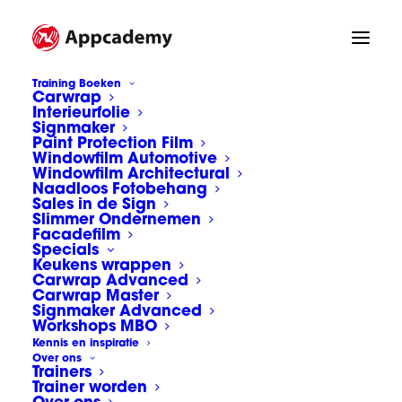
Training Boeken
Carwrap
Interieurfolie
Signmaker
Paint Protection Film
Windowfilm Automotive
Windowfilm Architectural
Naadloos Fotobehang
Sales in de Sign
Slimmer Ondernemen
Facadefilm
Specials
Keukens wrappen
Carwrap Advanced
Carwrap Master
Signmaker Advanced
Workshops MBO
Kennis en inspiratie
Over ons
Trainers
Trainer worden