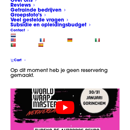
World Wrap Masters
Over ons
Reviews
Netherlands 2024
Getrainde bedrijven
Groepsfoto’s
Veel gestelde vragen
De winnaars World Wrap Masters
Subsidie en opleidingsbudget
Netherlands 2024:
Contact
🥇1️⃣ Martijn Langereis – Omnimark
🥈2️⃣ Wouter Knol – WTR Wrap
🥉3️⃣ Dik Weterings – CarDsign
Cart
Youtube: World wrap Masters 2024
Op dit moment heb je geen reservering
gemaakt.