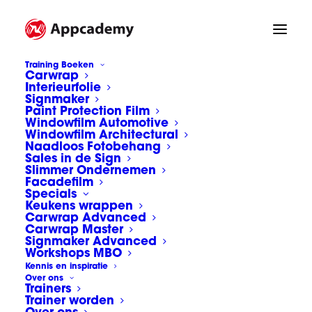
Training Boeken
Carwrap
Interieurfolie
Signmaker
Paint Protection Film
Windowfilm Automotive
Windowfilm Architectural
Naadloos Fotobehang
Sales in de Sign
Slimmer Ondernemen
Facadefilm
Specials
Keukens wrappen
Carwrap Advanced
Carwrap Master
Signmaker Advanced
Workshops MBO
Kennis en inspiratie
Over ons
Trainers
Trainer worden
World Wrap Masters