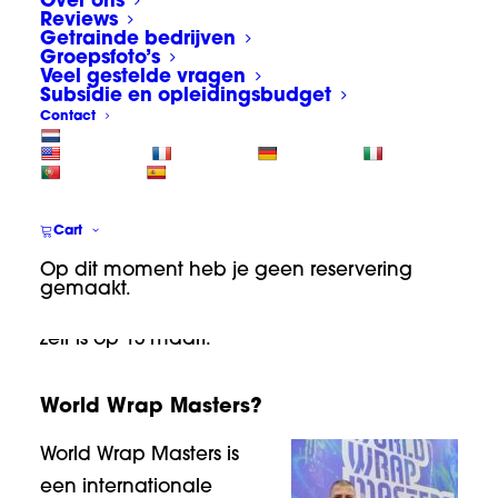
Over ons
Reviews
Netherlands 2023
Getrainde bedrijven
Groepsfoto’s
Veel gestelde vragen
(UPDATE 6-3) Daar gaan we weer!!!!!!
Subsidie en opleidingsbudget
Topnieuws voor carwrappers!
Fespa
Contact
Nederland
gaat ook dit jaar de
Nederlandse editie van de World Wrap
Masters organiseren. Deze carwrap wedstrijd
Cart
zal plaats vinden tijdens de beurs
Sign&Print
Op dit moment heb je geen reservering
expo
in de evenementenhal in Gorinchem.
gemaakt.
Deze beurs is van 14-16 maart, de wedstrijd
zelf is op 15 maart.
World Wrap Masters?
World Wrap Masters is
een internationale