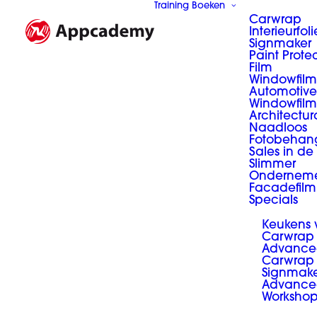
Training Boeken
Carwrap
Interieurfoli
Signmaker
Paint Prote
Film
Windowfilm
Automotive
Windowfilm
Architectur
Naadloos
Fotobehan
Sales in de
Slimmer
Ondernem
Facadefilm
Specials
Keukens
Carwrap
Advance
Carwrap 
Signmak
Advance
Worksho