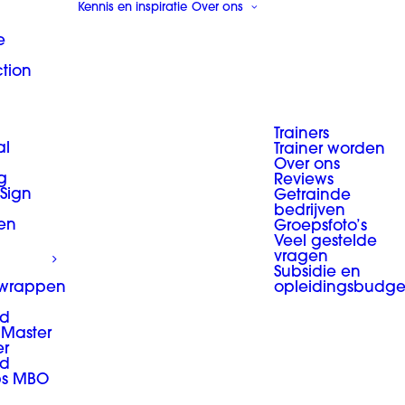
Kennis en inspiratie
Over ons
e
ction
Trainers
al
Trainer worden
Over ons
g
Reviews
 Sign
Getrainde
bedrijven
en
Groepsfoto’s
Veel gestelde
vragen
Subsidie en
 wrappen
opleidingsbudge
d
Master
er
d
ps MBO