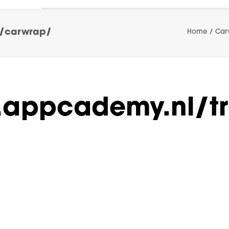
g/carwrap/
Home
Car
.appcademy.nl/t