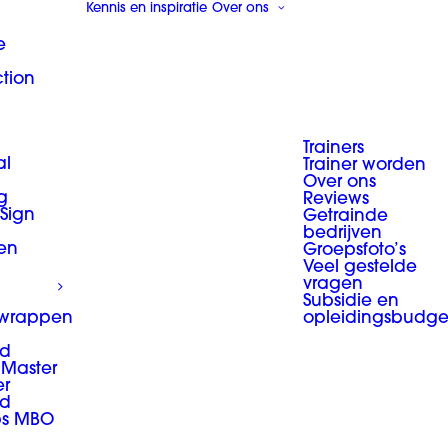
Kennis en inspiratie
Over ons
e
ction
Trainers
al
Trainer worden
Over ons
g
Reviews
 Sign
Getrainde
bedrijven
en
Groepsfoto’s
Veel gestelde
vragen
Subsidie en
 wrappen
opleidingsbudge
d
Master
er
d
ps MBO