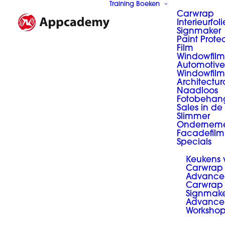
Training Boeken
Carwrap
Interieurfoli
Signmaker
Paint Prote
Film
Windowfilm
Automotive
Windowfilm
Architectur
Naadloos
Fotobehan
Sales in de
Slimmer
Ondernem
Facadefilm
Specials
Keukens
Carwrap
Advance
Carwrap 
Signmak
Advance
Worksho