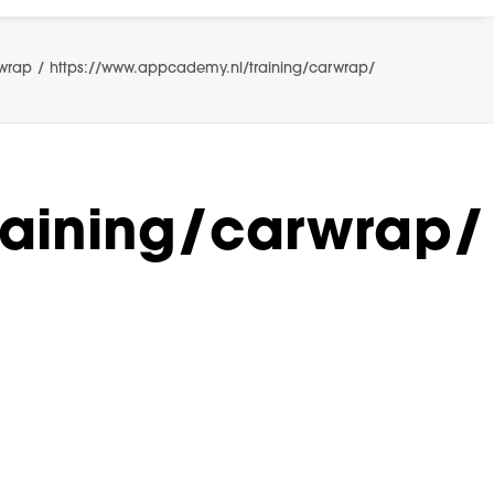
wrap
https://www.appcademy.nl/training/carwrap/
raining/carwrap/