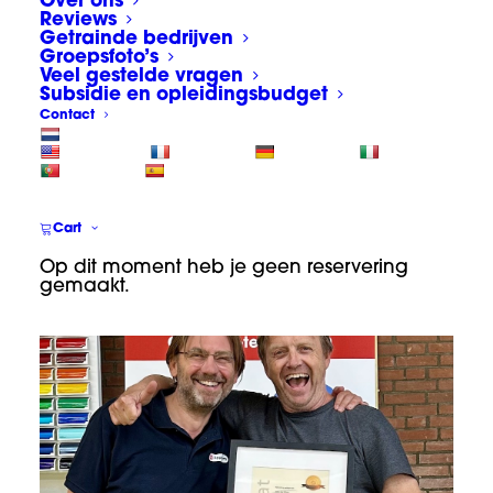
Over ons
deze uitdaging gaan we als Appcademy
Reviews
uiteraard graag aan!
Getrainde bedrijven
Groepsfoto’s
Veel gestelde vragen
(en.. spoiler, het viel reuze mee met die
Subsidie en opleidingsbudget
Contact
zogenaamde linkerhanden van John).
INFO OVER CURSUS CARWRAP
Cart
Op dit moment heb je geen reservering
gemaakt.