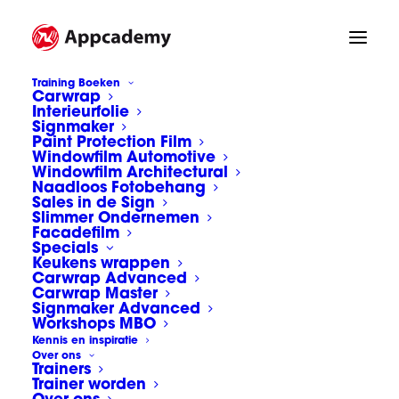
Training Boeken
Carwrap
Interieurfolie
Signmaker
Paint Protection Film
Leren carwrappen met twee
Windowfilm Automotive
linkerhanden? Kan dat?
Windowfilm Architectural
Naadloos Fotobehang
Sales in de Sign
Slimmer Ondernemen
John ter Meer, redacteur van Sign Pro
Facadefilm
Specials
magazine, kan naar eigen zeggen “nog
Keukens wrappen
Carwrap Advanced
geen spijker in een muur slaan”.
Carwrap Master
Signmaker Advanced
Workshops MBO
Hij was benieuwd of hij zichzelf met “twee
Kennis en inspiratie
linkerhanden” door de Appcademy
Over ons
Trainers
Carwraptraining heen kon plakken… Nou
Trainer worden