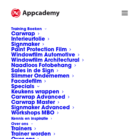
Training Boeken
Carwrap
Interieurfolie
Signmaker
Paint Protection Film
Windowfilm Automotive
Windowfilm Architectural
Naadloos Fotobehang
Sales in de Sign
Slimmer Ondernemen
Facadefilm
Specials
Keukens wrappen
Carwrap Advanced
Carwrap Master
Signmaker Advanced
Workshops MBO
Kennis en inspiratie
Over ons
Trainers
Signmaker cursus
Trainer worden