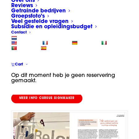
Over ons
Reviews
Getrainde bedrijven
Signing is echt een enorm leuk vakgebied.
Groepsfoto’s
Veel gestelde vragen
Met de hoge kwaliteit printers en plotters
Subsidie en opleidingsbudget
van tegenwoordig is bijna alles te realiseren
Contact
wat je kunt bedenken. In dit artikel gaan we
in op een stukje van dit mooie vak:
applicatie- en beletterings- techniek op
Cart
bedrijfswagens.
Op dit moment heb je geen reservering
gemaakt.
(tekst gaat verder onder de foto)
MEER INFO CURSUS SIGNMAKER