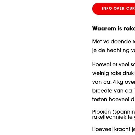
INFO OVER CU
Waarom is rake
Met voldoende ra
je de hechting v
Hoewel er veel so
weinig rakeldruk
van ca. 4 kg ove
breedte van ca 1
testen hoeveel d
Plooien (spanning
rakeltechniek te
Hoeveel kracht 