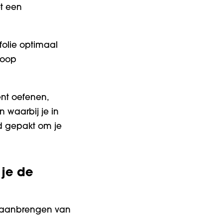
t een
folie optimaal
hoop
.
kent oefenen,
 waarbij je in
nd gepakt om je
je de
et aanbrengen van