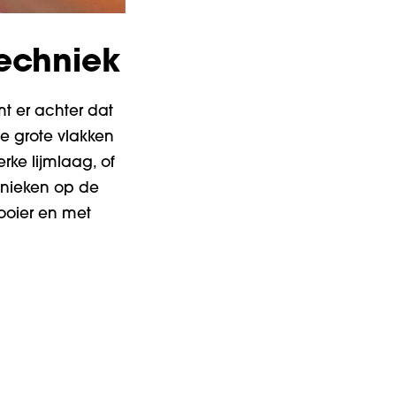
techniek
mt er achter dat
je grote vlakken
rke lijmlaag, of
chnieken op de
ooier en met