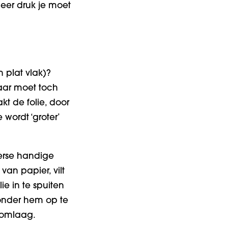
meer druk je moet
 plat vlak)?
maar moet toch
t de folie, door
 wordt ‘groter’
verse handige
van papier, vilt
ie in te spuiten
 zonder hem op te
d omlaag.