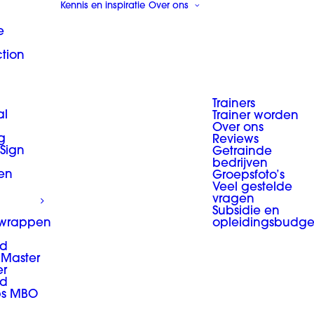
Kennis en inspiratie
Over ons
e
ction
Trainers
al
Trainer worden
Over ons
g
Reviews
 Sign
Getrainde
bedrijven
en
Groepsfoto’s
Veel gestelde
vragen
Subsidie en
 wrappen
opleidingsbudge
d
Master
er
d
ps MBO