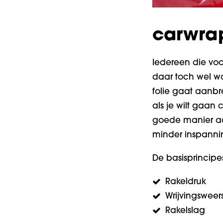
carwrap
Iedereen die voor
daar toch wel wat
folie gaat aanbr
als je wilt gaan
goede manier aan
minder inspanni
De basisprincip
Rakeldruk
Wrijvingsweer
Rakelslag