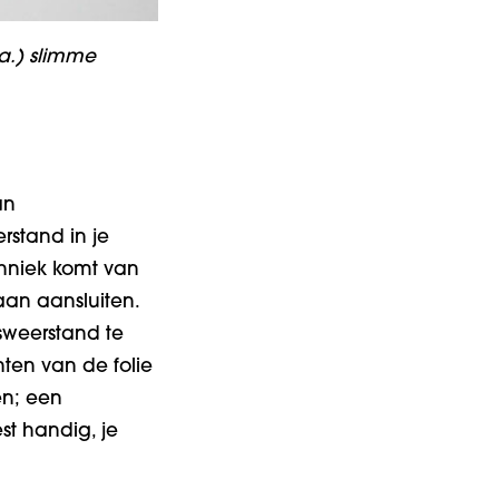
.a.) slimme
an
rstand in je
echniek komt van
gaan aansluiten.
gsweerstand te
ten van de folie
en; een
st handig, je