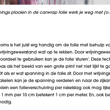
nnings plooien in de carwrap folie werk je weg met (o
Soms is het juist erg handig om de folie met behulp v
wrijvingsweerstand wat op te rekken. Door wrijvingswee
voordeel te gebruiken kan je de folie ‘sturen’. Deze t
pas als het beeld van een grote print net niet lijkt te 
Of als er wat spanning in de folie zit. Door met wrijvin
rakelen kan je de spanning verdelen en naar de zijkan
klein een folieverschuiving per rakelslag ook mag lijk
 1 mm per 10 cm betekent 1 cm per meter. En, ook be
nodig.