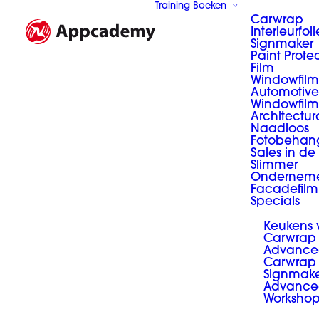
Training Boeken
Carwrap
Interieurfoli
Signmaker
Paint Prote
Film
Windowfilm
Automotive
Windowfilm
Architectur
Naadloos
Fotobehan
Sales in de
Slimmer
Ondernem
Facadefilm
Specials
Keukens
Carwrap
Advance
Carwrap 
Signmak
Advance
Worksho