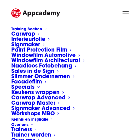
Training Boeken
Carwrap
Interieurfolie
Signmaker
Paint Protection Film
Windowfilm Automotive
Windowfilm Architectural
Naadloos Fotobehang
Sales in de Sign
Slimmer Ondernemen
Facadefilm
Specials
Keukens wrappen
kozijnfolie
Carwrap Advanced
Carwrap Master
Signmaker Advanced
Workshops MBO
Kennis en inspiratie
Over ons
Trainers
Trainer worden