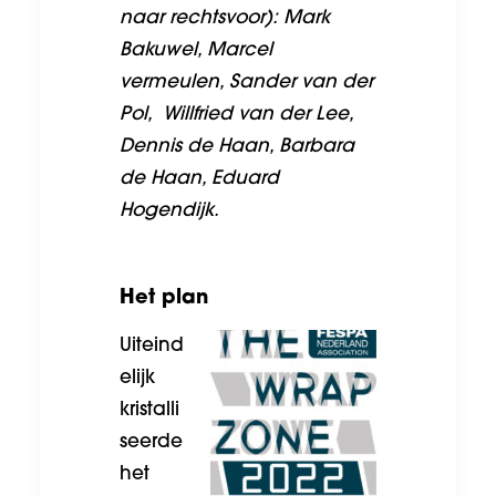
naar rechtsvoor): Mark
Bakuwel, Marcel
vermeulen, Sander van der
Pol, Willfried van der Lee,
Dennis de Haan, Barbara
de Haan, Eduard
Hogendijk.
Het plan
Uiteind
elijk
kristalli
seerde
het