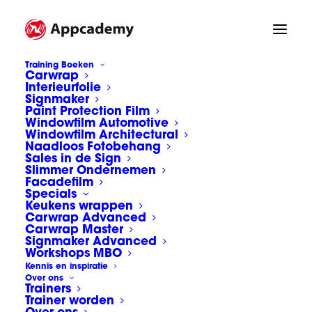
Training Boeken
Carwrap
Interieurfolie
Signmaker
Paint Protection Film
Windowfilm Automotive
Windowfilm Architectural
Naadloos Fotobehang
Sales in de Sign
Slimmer Ondernemen
Facadefilm
Specials
Keukens wrappen
Carwrap Advanced
Carwrap Master
Signmaker Advanced
Workshops MBO
Kennis en inspiratie
Over ons
Trainers
Trainer worden