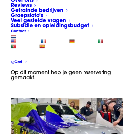
Over ons
Reviews
Getrainde bedrijven
Groepsfoto’s
World Wrap Masters
Veel gestelde vragen
Netherlands 2026
Subsidie en opleidingsbudget
Contact
Op 19 maart 2026 was het zover. De
Nederlandse editie van de World Wrap
Masters voor 2026. Deze (car)wrap wedstrijd,
Cart
georganiseerd door
Fespa Nederland
vond
Op dit moment heb je geen reservering
dit jaar plaats in het Appcademy
gemaakt.
Trainingscentrum bij Vink VTS te Wormerveer.